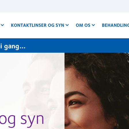
KONTAKTLINSER OG SYN
OM OS
BEHANDLIN
 gang...
 og syn