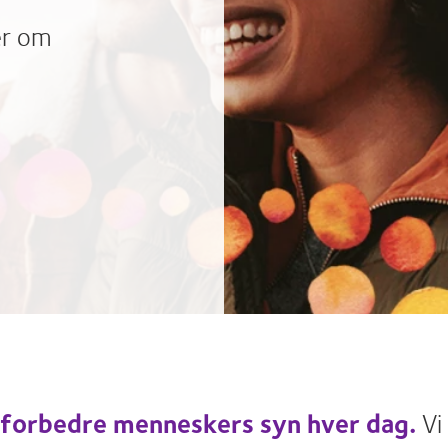
er om
 forbedre menneskers syn hver dag
.
Vi