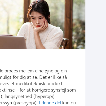
de proces mellem dine øjne og din
uligt for dig at se. Det er ikke så
ræves et medikoteknisk produkt—
ktlinse—for at korrigere synsfejl som
, langsynethed (hyperopi),
erssyn (presbyopi).
I denne del
kan du