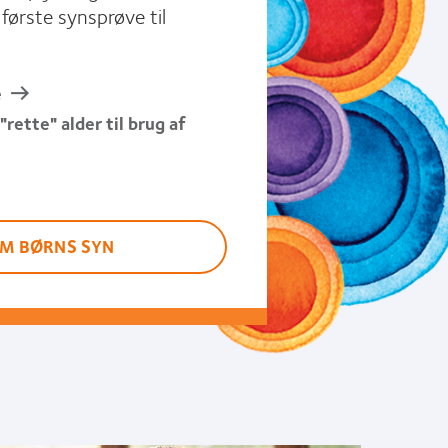
 første synsprøve til
e
"rette" alder til brug af
M BØRNS SYN