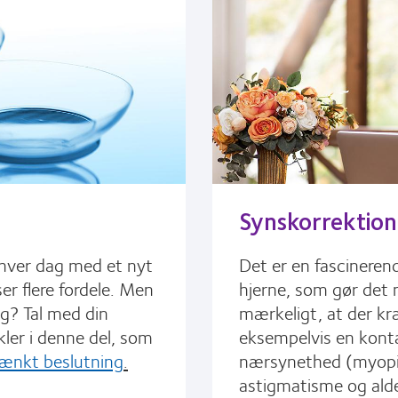
Synskorrektion
 hver dag med et nyt
Det er en fascineren
ser flere fordele. Men
hjerne, som gør det m
ig? Tal med din
mærkeligt, at der k
kler i denne del, som
eksempelvis en konta
ænkt beslutning
.
nærsynethed (myopi)
astigmatisme og ald