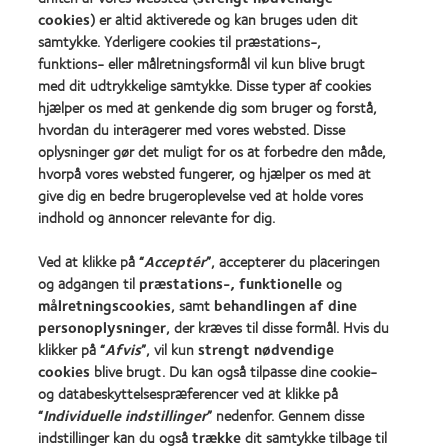
more
&
about
cookies
) er altid aktiverede og kan bruges uden dit
about
2010
ODMA
2012
(2012)
samtykke. Yderligere cookies til præstations-,
2011
REBRAND
funktions- eller målretningsformål vil kun blive brugt
(2011)
100®
med dit udtrykkelige samtykke. Disse typer af cookies
Global
hjælper os med at genkende dig som bruger og forstå,
Award
(2012)
hvordan du interagerer med vores websted. Disse
oplysninger gør det muligt for os at forbedre den måde,
hvorpå vores websted fungerer, og hjælper os med at
Vores produkter
give dig en bedre brugeroplevelse ved at holde vores
Kontaktlinseteknologi
indhold og annoncer relevante for dig.
Ved at klikke på “
Acceptér
”, accepterer du placeringen
Kontaktlinser og syn
og adgangen til
præstations-, funktionelle
og
målretningscookies
, samt
behandlingen af dine
Ny bruger
personoplysninger
, der kræves til disse formål. Hvis du
Erfaren bruger
klikker på “
Afvis
”, vil kun
strengt nødvendige
cookies
blive brugt. Du kan også tilpasse dine cookie-
og databeskyttelsespræferencer ved at klikke på
Om os
“
Individuelle indstillinger
” nedenfor. Gennem disse
Karriere
indstillinger kan du også
trække
dit samtykke tilbage til