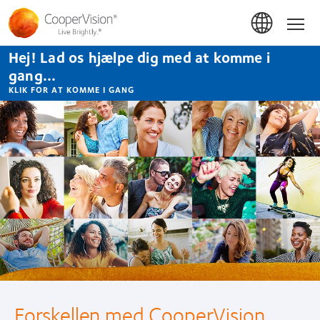
Gå
til
Hom
hovedindhold
Hej! Lad os hjælpe dig med at komme i
gang...
KLIK FOR AT KOMME I GANG
Kontaktlinser
Forskellen med CooperVision