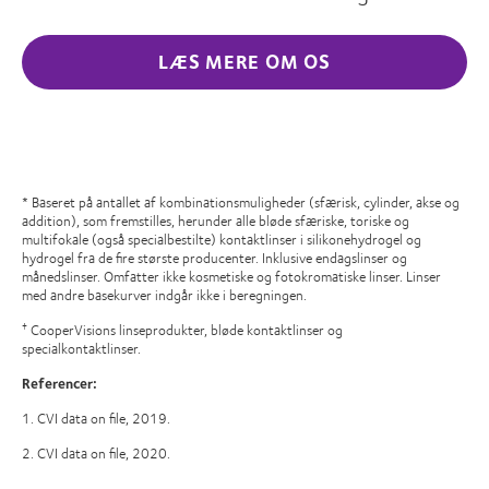
LÆS MERE OM OS
* Baseret på antallet af kombinationsmuligheder (sfærisk, cylinder, akse og
addition), som fremstilles, herunder alle bløde sfæriske, toriske og
multifokale (også specialbestilte) kontaktlinser i silikonehydrogel og
hydrogel fra de fire største producenter. Inklusive endagslinser og
månedslinser. Omfatter ikke kosmetiske og fotokromatiske linser. Linser
med andre basekurver indgår ikke i beregningen.
CooperVisions linseprodukter, bløde kontaktlinser og
†
specialkontaktlinser.
Referencer:
1. CVI data on file, 2019.
2. CVI data on file, 2020.