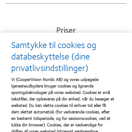
Priser
Samtykke til cookies og
databeskyttelse (dine
Learn
Learn
more
more
privatlivsindstillinger)
about
about
Prisen
Contact
Silmo
Lens
Vi (CooperVision Nordic AB) og vores udpegede
d’Or
Product
tjenesteudbydere bruger cookies og lignende
for
of
Learn
Learn
sporingsteknologier på vores websted. Cookies er små
bedste
the
more
more
produkt,
Year
tekstfiler, der opbevares på din enhed, når du besøger et
about
about
med
(2013)
websted. Du kan slette cookies til enhver tid eller få
Best
Best
MyDay®
dem slettet automatisk (for vedvarende cookies, efter
Companies
Factory
(2013)
for
Awards
en bestemt tidsperiode, og for sessionscookies, ved at
Leaders
2011
lukke din browser). Cookies, der er nødvendige for
Learn
Learn
2012
(2011)
driften af vores websted (
strengt nødvendige
more