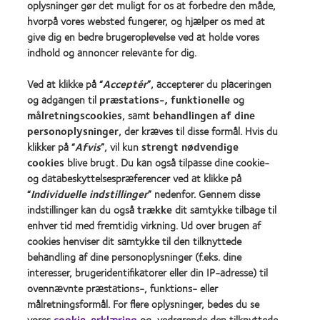
oplysninger gør det muligt for os at forbedre den måde,
hvorpå vores websted fungerer, og hjælper os med at
Vores produkter
give dig en bedre brugeroplevelse ved at holde vores
Kontaktlinseteknologi
indhold og annoncer relevante for dig.
Ved at klikke på “
Acceptér
”, accepterer du placeringen
Kontaktlinser og syn
og adgangen til
præstations-, funktionelle
og
målretningscookies
, samt
behandlingen af dine
Ny bruger
personoplysninger
, der kræves til disse formål. Hvis du
Erfaren bruger
klikker på “
Afvis
”, vil kun
strengt nødvendige
cookies
blive brugt. Du kan også tilpasse dine cookie-
og databeskyttelsespræferencer ved at klikke på
Om os
“
Individuelle indstillinger
” nedenfor. Gennem disse
Karriere
indstillinger kan du også
trække
dit samtykke tilbage til
Nyheder og medier
enhver tid med fremtidig virkning. Ud over brugen af
cookies henviser dit samtykke til den tilknyttede
Kontakt os
behandling af dine personoplysninger (f.eks. dine
interesser, brugeridentifikatorer eller din IP-adresse) til
Legal
ovennævnte præstations-, funktions- eller
målretningsformål. For flere oplysninger, bedes du se
Persondatapolitik
vores
cookie-erklæring
og, vedrørende den tilknyttede