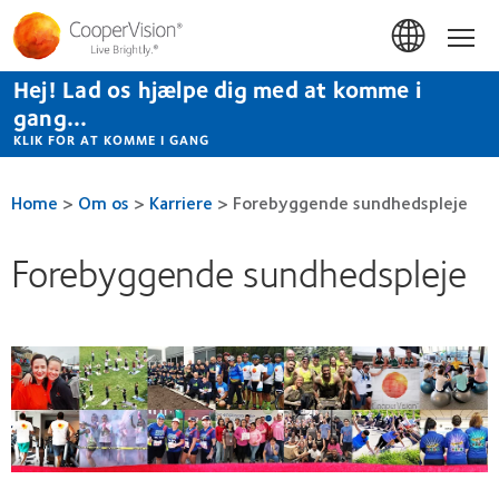
Gå
til
Hom
hovedindhold
Hej! Lad os hjælpe dig med at komme i
gang...
KLIK FOR AT KOMME I GANG
Home
>
Om os
>
Karriere
>
Forebyggende sundhedspleje
Forebyggende sundhedspleje