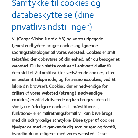
Samtykke til cookies og
databeskyttelse (dine
Learn
Learn
more
more
privatlivsindstillinger)
about
about
Prisen
Contact
Silmo
Lens
Vi (CooperVision Nordic AB) og vores udpegede
d’Or
Product
tjenesteudbydere bruger cookies og lignende
for
of
Learn
Learn
sporingsteknologier på vores websted. Cookies er små
bedste
the
more
more
produkt,
Year
tekstfiler, der opbevares på din enhed, når du besøger et
about
about
med
(2013)
websted. Du kan slette cookies til enhver tid eller få
Best
Best
MyDay®
dem slettet automatisk (for vedvarende cookies, efter
Companies
Factory
(2013)
for
Awards
en bestemt tidsperiode, og for sessionscookies, ved at
Leaders
2011
lukke din browser). Cookies, der er nødvendige for
Learn
Learn
2012
(2011)
driften af vores websted (
strengt nødvendige
more
more
&
about
cookies
) er altid aktiverede og kan bruges uden dit
about
2010
ODMA
2012
(2012)
samtykke. Yderligere cookies til præstations-,
2011
REBRAND
funktions- eller målretningsformål vil kun blive brugt
(2011)
100®
med dit udtrykkelige samtykke. Disse typer af cookies
Global
hjælper os med at genkende dig som bruger og forstå,
Award
(2012)
hvordan du interagerer med vores websted. Disse