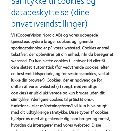
Samtykke til cookies og
databeskyttelse (dine
Learn
Learn
more
more
privatlivsindstillinger)
about
about
Prisen
Contact
Silmo
Lens
Vi (CooperVision Nordic AB) og vores udpegede
d’Or
Product
tjenesteudbydere bruger cookies og lignende
for
of
Learn
Learn
sporingsteknologier på vores websted. Cookies er små
bedste
the
more
more
produkt,
Year
tekstfiler, der opbevares på din enhed, når du besøger et
about
about
med
(2013)
websted. Du kan slette cookies til enhver tid eller få
Best
Best
MyDay®
dem slettet automatisk (for vedvarende cookies, efter
Companies
Factory
(2013)
for
Awards
en bestemt tidsperiode, og for sessionscookies, ved at
Leaders
2011
lukke din browser). Cookies, der er nødvendige for
Learn
Learn
2012
(2011)
driften af vores websted (
strengt nødvendige
more
more
&
about
cookies
) er altid aktiverede og kan bruges uden dit
about
2010
ODMA
2012
(2012)
samtykke. Yderligere cookies til præstations-,
2011
REBRAND
funktions- eller målretningsformål vil kun blive brugt
(2011)
100®
med dit udtrykkelige samtykke. Disse typer af cookies
Global
hjælper os med at genkende dig som bruger og forstå,
Award
(2012)
hvordan du interagerer med vores websted. Disse