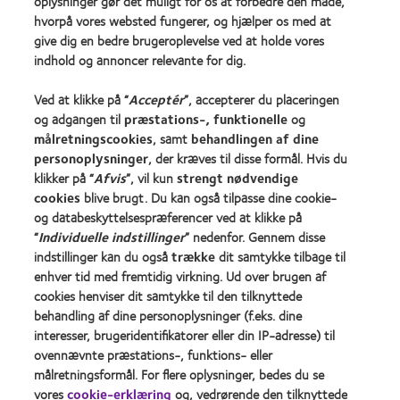
oplysninger gør det muligt for os at forbedre den måde,
hvorpå vores websted fungerer, og hjælper os med at
Vores produkter
give dig en bedre brugeroplevelse ved at holde vores
Kontaktlinseteknologi
indhold og annoncer relevante for dig.
Ved at klikke på “
Acceptér
”, accepterer du placeringen
Kontaktlinser og syn
og adgangen til
præstations-, funktionelle
og
målretningscookies
, samt
behandlingen af dine
Ny bruger
personoplysninger
, der kræves til disse formål. Hvis du
Erfaren bruger
klikker på “
Afvis
”, vil kun
strengt nødvendige
cookies
blive brugt. Du kan også tilpasse dine cookie-
og databeskyttelsespræferencer ved at klikke på
Om os
“
Individuelle indstillinger
” nedenfor. Gennem disse
Karriere
indstillinger kan du også
trække
dit samtykke tilbage til
Nyheder og medier
enhver tid med fremtidig virkning. Ud over brugen af
cookies henviser dit samtykke til den tilknyttede
Kontakt os
behandling af dine personoplysninger (f.eks. dine
interesser, brugeridentifikatorer eller din IP-adresse) til
Legal
ovennævnte præstations-, funktions- eller
målretningsformål. For flere oplysninger, bedes du se
Persondatapolitik
vores
cookie-erklæring
og, vedrørende den tilknyttede