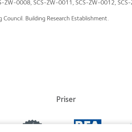
os. SCS-ZW-0008, SCS-ZW-0011, SCS-ZW-0012, S
ng Council. Building Research Establishment.
Priser
Learn
Learn
Lear
more
more
mor