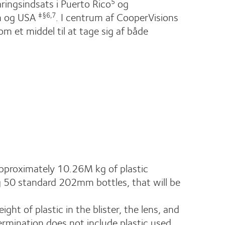
aringsindsats i Puerto Rico
og
5
en og USA
. I centrum af CooperVisions
‡§6,7
m et middel til at tage sig af både
approximately 10.26M kg of plastic
ng 50 standard 202mm bottles, that will be
ht of plastic in the blister, the lens, and
termination does not include plastic used