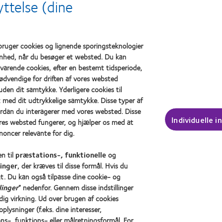
about
about
ttelse (dine
abou
Best
Best
OD
Companies
Factory
201
for
Awards
(20
Leaders
2011
2012
(2011)
ruger cookies og lignende sporingsteknologier
&
 enhed, når du besøger et websted. Du kan
2010
edvarende cookies, efter en bestemt tidsperiode,
(2012)
nødvendige for driften af vores websted
uden dit samtykke. Yderligere cookies til
Legal
t med dit udtrykkelige samtykke. Disse typer af
Persondatapolitik
rdan du interagerer med vores websted. Disse
Individuelle in
ores websted fungerer, og hjælper os med at
og medier
Cookie-erklæring
noncer relevante for dig.
os
Vilkår
Regler for kommentarer
n til
præstations-, funktionelle
og
inger
, der kræves til disse formål. Hvis du
t. Du kan også tilpasse dine cookie- og
linger
” nedenfor. Gennem disse indstillinger
dig virkning. Ud over brugen af cookies
plysninger (f.eks. dine interesser,
ns-, funktions- eller målretningsformål. For