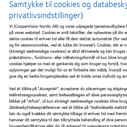
about
about
Samtykke til cookies og databesky
Prisen
Contact
Silmo
Lens
privatlivsindstillinger)
d’Or
Product
for
of
bedste
the
Vi (CooperVision Nordic AB) og vores udpegede tjenesteudbydere b
produkt,
Year
på vores websted. Cookies er små tekstfiler, der opbevares på din
med
(2013)
slette cookies til enhver tid eller få dem slettet automatisk (for v
MyDay®
og for sessionscookies, ved at lukke din browser). Cookies, der er 
(2013)
(
strengt nødvendige cookies
) er altid aktiverede og kan bruges 
Vores produkter
Om os
præstations-, funktions- eller målretningsformål vil kun blive brug
Kontaktlinseteknologi
Karriere
cookies hjælper os med at genkende dig som bruger og forstå, hvo
oplysninger gør det muligt for os at forbedre den måde, hvorpå v
Nyheder 
give dig en bedre brugeroplevelse ved at holde vores indhold og an
Kontakt 
Kontaktlinser og syn
Ved at klikke på “
Acceptér
”, accepterer du placeringen og adgange
Ny bruger
målretningscookies
, samt
behandlingen af dine personoplysn
Erfaren bruger
klikker på “
Afvis
”, vil kun
strengt nødvendige cookies
blive brug
databeskyttelsespræferencer ved at klikke på “
Individuelle indstil
kan du også
trække
dit samtykke tilbage til enhver tid med fremti
henviser dit samtykke til den tilknyttede behandling af dine persono
brugeridentifikatorer eller din IP-adresse) til ovennævnte præstatio