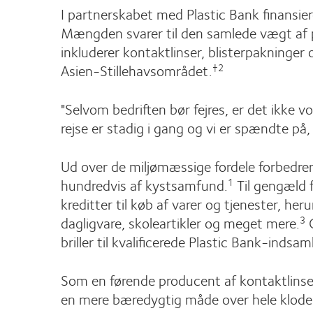
I partnerskabet med Plastic Bank finansier
Mængden svarer til den samlede vægt af p
inkluderer kontaktlinser, blisterpakninge
Asien-Stillehavsområdet.
†2
"Selvom bedriften bør fejres, er det ikke v
rejse er stadig i gang og vi er spændte p
Ud over de miljømæssige fordele forbedrer 
hundredvis af kystsamfund.
Til gengæld f
1
kreditter til køb af varer og tjenester, he
dagligvare, skoleartikler og meget mere.
C
3
briller til kvalificerede Plastic Bank-ind
Som en førende producent af kontaktlinse
en mere bæredygtig måde over hele kloden