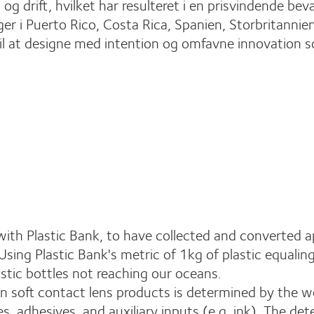
g drift, hvilket har resulteret i en prisvindende bev
ger i Puerto Rico, Costa Rica, Spanien, Storbritanni
il at designe med intention og omfavne innovation so
 with Plastic Bank, to have collected and converted 
Using Plastic Bank's metric of 1kg of plastic equali
tic bottles not reaching our oceans.
n soft contact lens products is determined by the weig
, adhesives, and auxiliary inputs (e.g. ink). The de