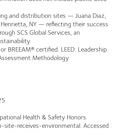
ing and distribution sites — Juana Diaz,
 Henrietta, NY — reflecting their success
through SCS Global Services, an
stainability.
® or BREEAM® certified. LEED: Leadership
l Assessment Methodology
25.
pational Health & Safety Honors.
-site-receives-environmental. Accessed