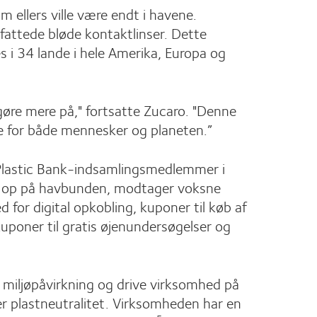
 ellers ville være endt i havene.
fattede bløde kontaktlinser. Dette
s i 34 lande i hele Amerika, Europa og
t gøre mere på," fortsatte Zucaro. "Denne
re for både mennesker og planeten.”
or Plastic Bank-indsamlingsmedlemmer i
ende op på havbunden, modtager voksne
d for digital opkobling, kuponer til køb af
poner til gratis øjenundersøgelser og
 miljøpåvirkning og drive virksomhed på
r plastneutralitet. Virksomheden har en