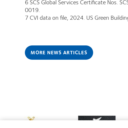
6 SCS Global Services Certificate N
0019.
7 CVI data on file, 2024. US Green Buildi
MORE NEWS ARTICLES
Learn
Learn
more
more