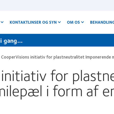
KONTAKTLINSER OG SYN
OM OS
BEHANDLIN
 gang...
CooperVisions initiativ for plastneutralitet Imponerende mi
nitiativ for plastn
lepæl i form af en 