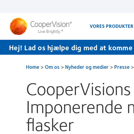
Gå
til
hovedindhold
VORES PRODUKTER
Hej! Lad os hjælpe dig med at komme i
Home
>
Om os
>
Nyheder og medier
>
Presse
>
CooperVisions i
Imponerende mi
flasker