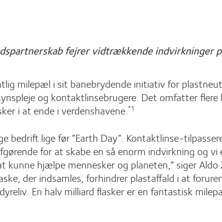
dspartnerskab fejrer vidtrækkende indvirkninger 
ig milepæl i sit banebrydende initiativ for plastneu
synspleje og kontaktlinsebrugere. Det omfatter flere
asker i at ende i verdenshavene.
*1
ge bedrift lige før ”Earth Day”. Kontaktlinse-tilpass
afgørende for at skabe en så enorm indvirkning og vi 
t kunne hjælpe mennesker og planeten,” siger Aldo Z
ske, der indsamles, forhindrer plastaffald i at forur
reliv. En halv milliard flasker er en fantastisk mi