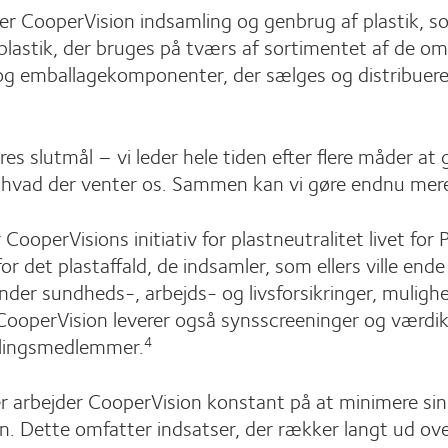
er CooperVision indsamling og genbrug af plastik, som
lastik, der bruges på tværs af sortimentet af de om
r og emballagekomponenter, der sælges og distribuere
ores slutmål – vi leder hele tiden efter flere måder a
å, hvad der venter os. Sammen kan vi gøre endnu me
CooperVisions initiativ for plastneutralitet livet f
or det plastaffald, de indsamler, som ellers ville 
runder sundheds-, arbejds- og livsforsikringer, mulighe
ooperVision leverer også synsscreeninger og værdiku
samlingsmedlemmer.
4
r arbejder CooperVision konstant på at minimere sin
. Dette omfatter indsatser, der rækker langt ud ove