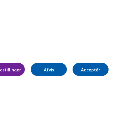
t
about
MA
2012
1
REBRAND
11)
100®
Global
Award
(2012)
Administrér samtykkepræferencer
dstillinger
Afvis
Acceptér